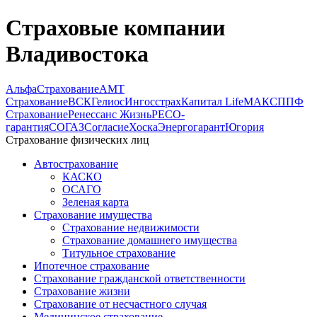
Страховые компании
Владивостока
АльфаСтрахование
АМТ
Страхование
ВСК
Гелиос
Ингосстрах
Капитал Life
МАКС
ППФ
Страхование
Ренессанс Жизнь
РЕСО-
гарантия
СОГАЗ
Согласие
Хоска
Энергогарант
Югория
Страхование физических лиц
Автострахование
КАСКО
ОСАГО
Зеленая карта
Страхование имущества
Страхование недвижимости
Страхование домашнего имущества
Титульное страхование
Ипотечное страхование
Страхование гражданской ответственности
Страхование жизни
Страхование от несчастного случая
Медицинское страхование